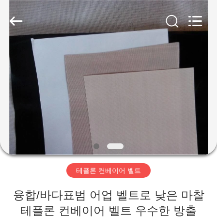
2018
-
2026
Shanghai
ShengXuan
Environmental
Engineering
Co.,LTD.
All
집
Rights
Reserved.
Developed
by
ECER
제
품
우
리
테플론 컨베이어 벨트
에
융합/바다표범 어업 벨트로 낮은 마찰
대
테플론 컨베이어 벨트 우수한 방출