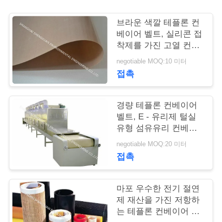
연
브라운 색깔 테플론 컨
베이어 벨트, 실리콘 접
락
착제를 가진 고열 컨베
이어 벨트
주
negotiable MOQ:10 미터
접촉
세
요
경량 테플론 컨베이어
벨트, E - 유리제 털실
유형 섬유유리 컨베이
인
어 벨트
negotiable MOQ:20 미터
용
접촉
문
마포 우수한 전기 절연
을
제 재산을 가진 저항하
요
는 테플론 컨베이어 벨