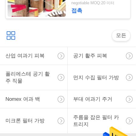
트
negotiable MOQ:20 미터
구
접촉
하
세
모든
요
산업 여과기 피복
공기 활주 피복
사
폴리에스테 공기 활
이
먼지 수집 필터 가방
주 직물
트
Nomex 여과 백
부대 여과기 주거
맵
주름을 잡은 필터 카
PRIVACY
미크론 필터 가방
트리지
POLICY