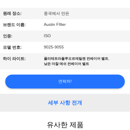
하
여
원래 장소:
중국에서 만든
Austin FIlter
브랜드 이름:
공
ISO
인증:
장
9025-9055
모델 번호:
여
,
하이 라이트:
폴리테트라플루오르에틸렌 컨베이어 벨트
낮은 마찰 메쉬 컨베이어 벨트
행
연락처!
품
질
세부 사항 전개
관
리
유사한 제품