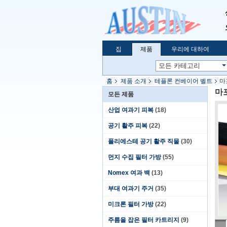
집
제품
우리에 대하여
홈
제품 소개
테플론 컨베이어 벨트
마
마
모든 제품
산업 여과기 피복
(18)
공기 활주 피복
(22)
폴리에스테 공기 활주 직물
(30)
먼지 수집 필터 가방
(55)
Nomex 여과 백
(13)
부대 여과기 주거
(35)
미크론 필터 가방
(22)
주름을 잡은 필터 카트리지
(9)