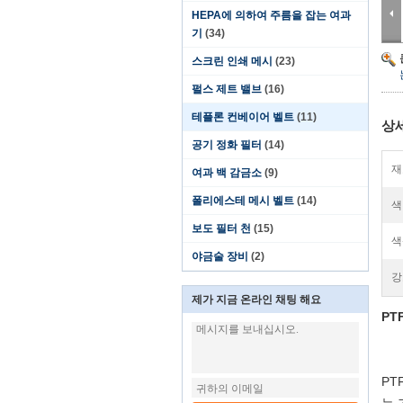
HEPA에 의하여 주름을 잡는 여과
기
(34)
스크린 인쇄 메시
(23)
펄스 제트 밸브
(16)
테플론 컨베이어 벨트
(11)
상
공기 정화 필터
(14)
재
여과 백 감금소
(9)
폴리에스테 메시 벨트
(14)
색 
보도 필터 천
(15)
색
야금술 장비
(2)
강
제가 지금 온라인 채팅 해요
PT
PT