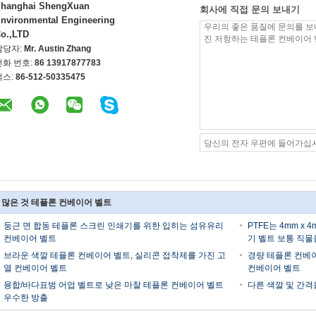
hanghai ShengXuan
회사에 직접 문의 보내기
nvironmental Engineering
o.,LTD
담당자:
Mr. Austin Zhang
전화 번호:
86 13917877783
팩스:
86-512-50335475
 많은 것 테플론 컨베이어 벨트
둥근 면 합동 테플론 스크린 인쇄기를 위한 입히는 섬유유리
PTFE는 4mm x
컨베이어 벨트
기 벨트 보통 직
브라운 색깔 테플론 컨베이어 벨트, 실리콘 접착제를 가진 고
경량 테플론 컨베이
열 컨베이어 벨트
컨베이어 벨트
융합/바다표범 어업 벨트로 낮은 마찰 테플론 컨베이어 벨트
다른 색깔 및 간격
우수한 방출