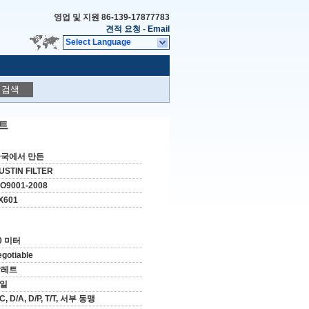
영업 및 지원
86-139-17877783
견적 요청
-
Email
Select Language
검색
트
국에서 만든
USTIN FILTER
SO9001-2008
X601
0 미터
egotiable
발레트
 일
/C, D/A, D/P, T/T, 서부 동맹