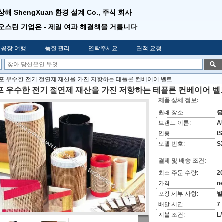
상해 ShengXuan 환경 설계 Co., 주식 회사
오스틴 기업은 - 제일 여과 해결책을 거릅니다
공장 여행
품질 관리
연락주세요
견적 요청
포 우수한 전기 절연제 재산을 가진 저항하는 테플론 컨베이어 벨트
포 우수한 전기 절연제 재산을 가진 저항하는 테플론 컨베이어 벨
제품 상세 정보:
원래 장소:
중
브랜드 이름:
A
인증:
I
모델 번호:
S
결제 및 배송 조건:
최소 주문 수량:
2
가격:
n
포장 세부 사항:
배달 시간:
7
지불 조건:
L