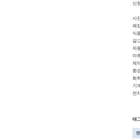
신
사진
패킹
식품
갈고
자
마루
제약
환경
화학
기
전자
태그
연