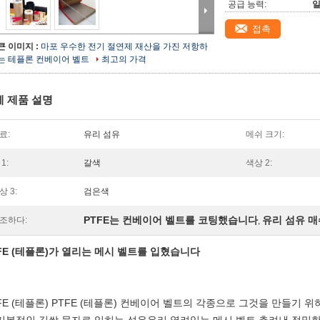
공급 능력:
일
접촉
큰 이미지 :
마포 우수한 전기 절연제 재산을 가진 저항하
는 테플론 컨베이어 벨트
최고의 가격
세 제품 설명
료:
유리 섬유
메쉬 크기:
1:
갈색
색상 2:
상 3:
검은색
PTFE는 컨베이어 벨트를 코팅했습니다
유리 섬유 매
조하다:
,
FE (테플론)가 열리는 메시 벨트를 입혔습니다
FE (테플론) PTFE (테플론) 컨베이어 벨트의 각종으로 그것을 만들기 위