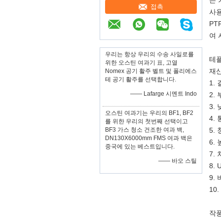
는 
접촉
사용
PT
여 
우리는 항상 우리의 수송 사일로를
테플
위한 오스틴 여과기 표, 고열
재산
Nomex 공기 활주 벨트 및 폴리에스
테 공기 활주를 선택합니다.
1.
—— Lafarge 시멘트 Indo
2.
3.
오스틴 여과기는 우리의 BF1, BF2
4.
를 위한 우리의 첫번째 선택이고
BF3 가스 청소 건조한 여과 백,
5.
DN130X6000mm FMS 여과 백은
6.
중국에 있는 베스트입니다.
7.
—— 바오 스틸
8.
9.
10
작풍