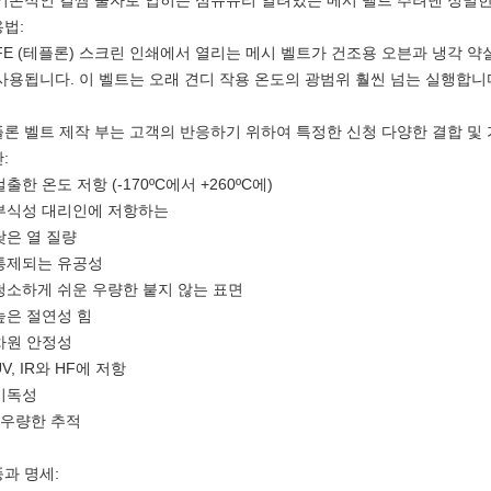
기본적인 길쌈 물자로 입히는 섬유유리 열려있는 메시 벨트 추려낸 정밀한 섬유유
법:
FE (테플론) 스크린 인쇄에서 열리는 메시 벨트가 건조용 오븐과 냉각 
사용됩니다. 이 벨트는 오래 견디 작용 온도의 광범위 훨씬 넘는 실행합니
론 벨트 제작 부는 고객의 반응하기 위하여 특정한 신청 다양한 결합 및
:
 걸출한 온도 저항 (-170ºC에서 +260ºC에)
 부식성 대리인에 저항하는
 낮은 열 질량
 통제되는 유공성
 청소하게 쉬운 우량한 붙지 않는 표면
 높은 절연성 힘
 차원 안정성
 UV, IR와 HF에 저항
 비독성
. 우량한 추적
과 명세: