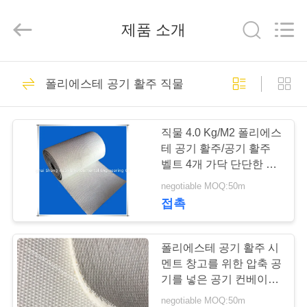
Environmental
Engineering
Co.,LTD.
제품 소개
All
Rights
Reserved.
Developed
by
집
23
ECER
폴리에스테 공기 활주 직물
산업 여과기 피복
제
직물 4.0 Kg/M2 폴리에스
품
테 공기 활주/공기 활주
벨트 4개 가닥 단단한 직
물
negotiable MOQ:50m
우
접촉
27
리
에
폴리에스테 공기 활주 시
공기 활주 피복
멘트 창고를 위한 압축 공
대
기를 넣은 공기 컨베이어
체계 라이트급 선수
negotiable MOQ:50m