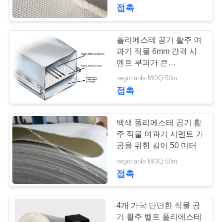
하
접촉
여
폴리에스테 공기 활주 여
33
공
과기 직물 6mm 간격 시
폴리에스테 공기 활
멘트 부피가 큰
장
transporation에서 이용
negotiable MOQ:50m
주 직물
되는 4개 가닥
접촉
여
행
백색 폴리에스테 공기 활
주 직물 여과기 시멘트 가
품
공을 위한 길이 50 미터
60
negotiable MOQ:50m
질
접촉
먼지 수집 필터 가방
관
리
4개 가닥 단단한 직물 공
기 활주 벨트 폴리에스테