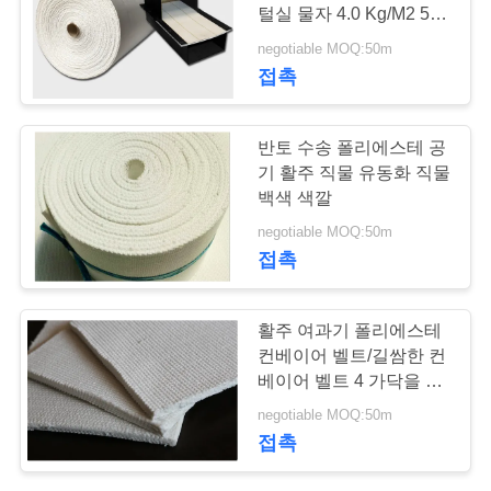
털실 물자 4.0 Kg/M2 50
연
는 길이를 미터로 잽니다
negotiable MOQ:50m
13
접촉
락
주
Nomex 여과 백
반토 수송 폴리에스테 공
세
기 활주 직물 유동화 직물
백색 색깔
요
negotiable MOQ:50m
접촉
인
37
활주 여과기 폴리에스테
용
컨베이어 벨트/길쌈한 컨
부대 여과기 주거
문
베이어 벨트 4 가닥을 4 -
8mm 간격 바람쐬십시오
negotiable MOQ:50m
을
접촉
요