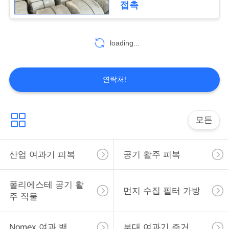
접촉
39
HEPA에 의하여 주
loading...
름을 잡는 여과기
연락처!
모든
26
스크린 인쇄 메시
산업 여과기 피복
공기 활주 피복
폴리에스테 공기 활
먼지 수집 필터 가방
주 직물
Nomex 여과 백
부대 여과기 주거