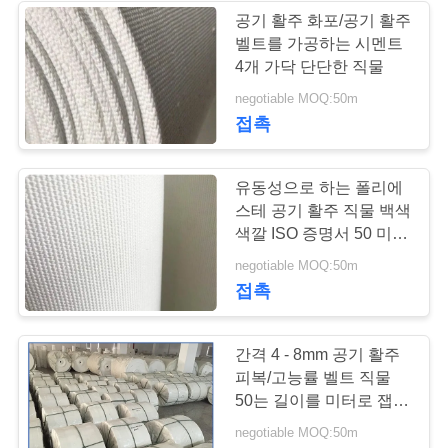
구
공기 활주 화포/공기 활주
벨트를 가공하는 시멘트
25
하
4개 가닥 단단한 직물
세
negotiable MOQ:50m
미크론 필터 가방
접촉
요
유동성으로 하는 폴리에
사
스테 공기 활주 직물 백색
색깔 ISO 증명서 50 미터
이
길이
14
negotiable MOQ:50m
트
접촉
주름을 잡은 필터 카
맵
트리지
간격 4 - 8mm 공기 활주
피복/고능률 벨트 직물
PRIVACY
50는 길이를 미터로 잽니
다
POLICY
negotiable MOQ:50m