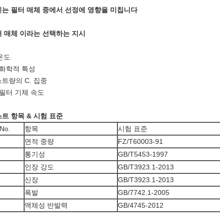
는 필터 매체 중에서 선정에 영향을 미칩니다
 매체 이라는 선택하는 지시
 온도
 화학적 특성
트량의 C. 집중
 필터 기체 속도
트 항목 & 시험 표준
No.
항목
시험 표준
면적 중량
FZ/T60003-91
통기성
GB/T5453-1997
인장 강도
GB/T3923.1-2013
신장
GB/T3923.1-2013
폭발
GB/7742.1-2005
액체성 반발력
GB/4745-2012