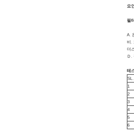
요인
필터
A.
비.
더스
Ｄ.
테스
SL.
1
2
3
4
5
6