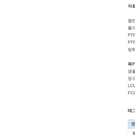
자
캘런
물과
PT
PT
방
패키
샘플
정규
LC
FC
태그
연
S