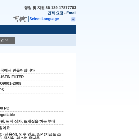
영업 및 지원
86-139-17877783
견적 요청
-
Email
Select Language
검색
중국에서 만들어집니다
USTIN FILTER
SO9001-2008
PS
00 PC
egotiable
판, 판지 상자, 뜨개질을 하는 부대
일이요
/C (신용장), 인수 인도, D/P (지급도 조
), 전신환, 웨스턴 유니온