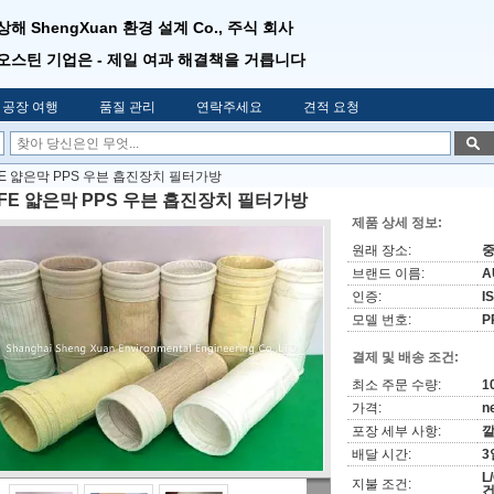
상해 ShengXuan 환경 설계 Co., 주식 회사
오스틴 기업은 - 제일 여과 해결책을 거릅니다
공장 여행
품질 관리
연락주세요
견적 요청
FE 얇은막 PPS 우븐 흡진장치 필터가방
TFE 얇은막 PPS 우븐 흡진장치 필터가방
제품 상세 정보:
원래 장소:
브랜드 이름:
A
인증:
I
모델 번호:
P
결제 및 배송 조건:
최소 주문 수량:
1
가격:
n
포장 세부 사항:
깔
배달 시간:
3
L
지불 조건:
건