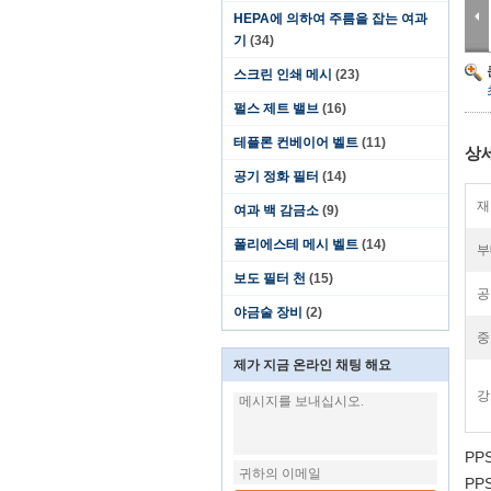
HEPA에 의하여 주름을 잡는 여과
기
(34)
스크린 인쇄 메시
(23)
펄스 제트 밸브
(16)
테플론 컨베이어 벨트
(11)
상
공기 정화 필터
(14)
재
여과 백 감금소
(9)
폴리에스테 메시 벨트
(14)
부
보도 필터 천
(15)
공
야금술 장비
(2)
중
제가 지금 온라인 채팅 해요
강
PP
PP