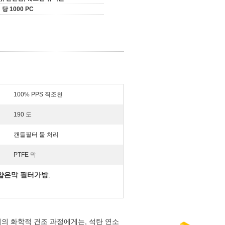
 당 1000 PC
100% PPS 직조천
190 도
캔들필터 물 처리
PTFE 막
얇은막 필터가방
,
처리의 화학적 건조 과정에게는, 석탄 연소