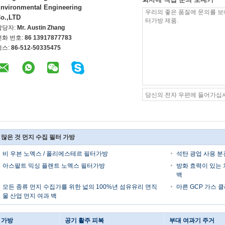
nvironmental Engineering
o.,LTD
담당자:
Mr. Austin Zhang
전화 번호:
86 13917877783
팩스:
86-512-50335475
 많은 것 먼지 수집 필터 가방
비 우븐 노멕스 / 폴리에스테르 필터가방
석탄 광업 사용 분
아스팔트 믹싱 플랜트 노멕스 필터가방
방화 효력이 있는
백
모든 종류 먼지 수집가를 위한 넓의 100%년 섬유유리 면직
마른 GCP 가스 
물 산업 먼지 여과 백
 가방
공기 활주 피복
부대 여과기 주거