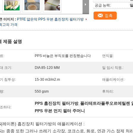
공급 능력:
일
접촉
큰 이미지 :
PTFE 얇은막 PPS 우븐 흡진장치 필터가방
최고의 가격
세 제품 설명
료:
PPS 바늘은 부직포를 펀칭했습니다
면직물:
대 크기:
DIA 85-120 MM
일 임시 직원.:
기 침투성:
15-30 m3/m2.m
애플리케이션:
량:
550 gsm
후처리:
PPS 흡진장치 필터가방
폴리테트라플루오르에틸렌 
,
조하다:
PPS 우븐 먼지 필터 주머니
S(레이톤) 흡진장치 필터가방의 애플리케이션 :
S는 종종 또한 그러나 쓰레기 소각장, 코크스로, 화로, 연관 가스 정제 