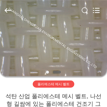
-
2026
Shanghai
ShengXuan
Environmental
Engineering
Co.,LTD.
All
집
Rights
Reserved.
Developed
by
ECER
제
품
우
리
폴리에스테 메시 벨트
에
석탄 산업 폴리에스테 메시 벨트, 나선
대
형 길쌈에 있는 폴리에스테 건조기 그