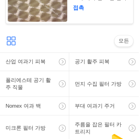
구
접촉
하
세
모든
요
산업 여과기 피복
공기 활주 피복
사
이
폴리에스테 공기 활
먼지 수집 필터 가방
주 직물
트
맵
Nomex 여과 백
부대 여과기 주거
PRIVACY
주름을 잡은 필터 카
미크론 필터 가방
트리지
POLICY