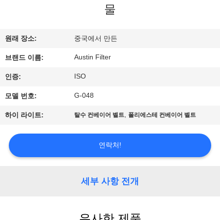
하
물
여
원래 장소:
중국에서 만든
공
Austin Filter
브랜드 이름:
장
ISO
인증:
여
G-048
모델 번호:
행
,
하이 라이트:
탈수 컨베이어 벨트
폴리에스테 컨베이어 벨트
품
연락처!
질
세부 사항 전개
관
리
유사한 제품