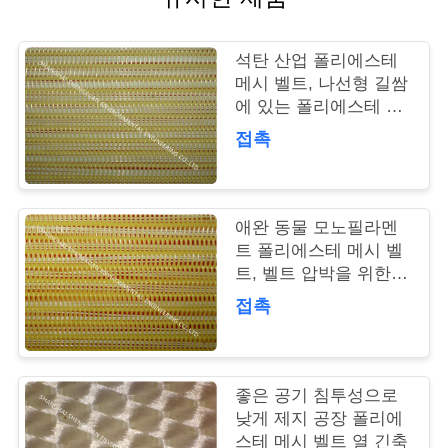
연
석탄 산업 폴리에스테
락
메시 벨트, 나선형 길쌈
에 있는 폴리에스테 건
주
조기 그물
접촉
세
요
애완 동물 모노필라멘
트 폴리에스테 메시 벨
인
트, 벨트 압박을 위한
폴리에스테 컨베이어
용
접촉
벨트
문
을
좋은 공기 침투성으로
낮게 제지 공장 폴리에
요
스테 메시 벨트 열 긴축