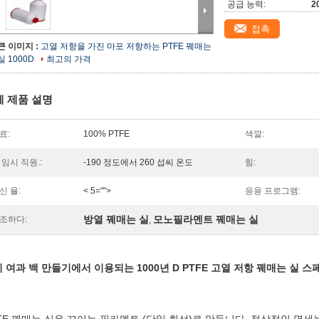
공급 능력:
2
접촉
큰 이미지 :
고열 저항을 가진 마포 저항하는 PTFE 꿰매는
실 1000D
최고의 가격
세 제품 설명
료:
100% PTFE
색깔:
 임시 직원.:
-190 정도에서 260 섭씨 온도
힘:
신 율:
< 5="">
응용 프로그램:
방열 꿰매는 실
모노필라멘트 꿰매는 실
조하다:
,
 여과 백 만들기에서 이용되는 1000년 D PTFE 고열 저항 꿰매는 실 스