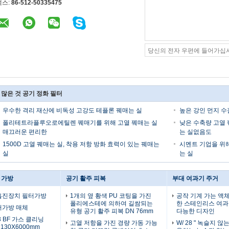
팩스:
86-512-50335475
 많은 것 공기 정화 필터
우수한 격리 재산에 비독성 고강도 테플론 꿰매는 실
높은 강인 먼지 수
폴리테트라플루오로에틸렌 꿰매기를 위해 고열 꿰매는 실
낮은 수축량 고열 꿰
매끄러운 편리한
는 실없음도
1500D 고열 꿰매는 실, 착용 저항 방화 효력이 있는 꿰매는
시멘트 기업을 위
실
는 실
 가방
공기 활주 피복
부대 여과기 주거
흡진장치 필터가방
1개의 옆 황색 PU 코팅을 가진
공작 기계 가는 액
폴리에스테에 의하여 길쌈되는
한 스테인리스 여과
터가방 매체
유형 공기 활주 피복 DN 76mm
다능한 디자인
m3 BF 가스 클리닝
고열 저항을 가진 경량 가동 가능
W/ 28 " 녹슬지 
130X6000mm