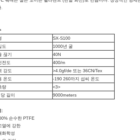
FE 꿰매는 실은 꼬이는 필라멘트 (단일 회선)로 만듭니다. 정상적인 명세는 3
.
수
형
SX-S100
밀도
1000년 굴
을 끊기
40N
선전도
400/m
력 강도
>4.0gf/de 또는 36CN/Tex
용 온도
-190 260까지 섭씨 온도
축량
<3>
 당 길이
9000meters
:
100% 순수한 PTFE
고열에 강한
내화학성