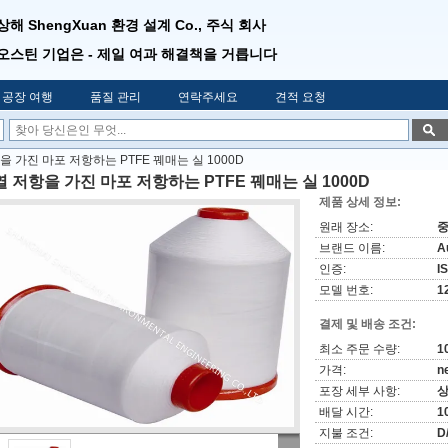
상해 ShengXuan 환경 설계 Co., 주식 회사
오스틴 기업은 - 제일 여과 해결책을 거릅니다
공장 여행
품질 관리
연락주세요
견적 요청
을 가진 마포 저항하는 PTFE 꿰매는 실 1000D
 저항을 가진 마포 저항하는 PTFE 꿰매는 실 1000D
제품 상세 정보:
원래 장소:
중
브랜드 이름:
Au
인증:
I
모델 번호:
1
결제 및 배송 조건:
최소 주문 수량:
1
가격:
n
포장 세부 사항:
상
배달 시간:
1
지불 조건:
D/