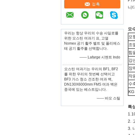
PT
접촉
니다
모
우리는 항상 우리의 수송 사일로를
모
위한 오스틴 여과기 표, 고열
Nomex 공기 활주 벨트 및 폴리에스
조
테 공기 활주를 선택합니다.
힘
—— Lafarge 시멘트 Indo
강
장
오스틴 여과기는 우리의 BF1, BF2
를 위한 우리의 첫번째 선택이고
작
BF3 가스 청소 건조한 여과 백,
수
DN130X6000mm FMS 여과 백은
중국에 있는 베스트입니다.
KG
—— 바오 스틸
특성
1.
2.
3.