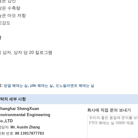
높은 강인
낮은 수축량
높은 마모 저항
고강도
장
 상자, 상자 당 20 킬로그램
,
,
:
방열 꿰매는 실
ptfe 꿰매는 실
모노필라멘트 꿰매는 실
락처 세부 사항
hanghai ShengXuan
회사에 직접 문의 보내기
nvironmental Engineering
o.,LTD
담당자:
Mr. Austin Zhang
전화 번호:
86 13917877783