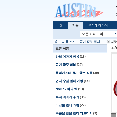
집
제품
우리에 대하여
홈
제품 소개
공기 정화 필터
고열 저항
고열
모든 제품
산업 여과기 피복
(18)
공기 활주 피복
(22)
폴리에스테 공기 활주 직물
(30)
먼지 수집 필터 가방
(55)
Nomex 여과 백
(13)
부대 여과기 주거
(35)
미크론 필터 가방
(22)
주름을 잡은 필터 카트리지
(9)