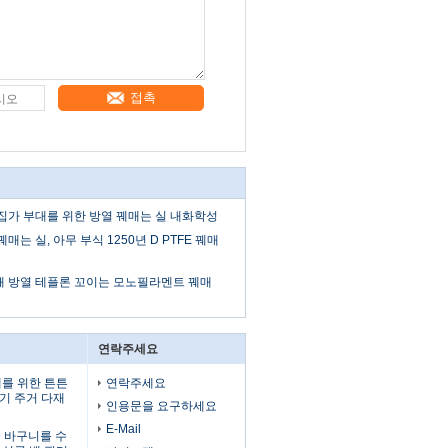
접촉
집가 부대를 위한 방열 꿰매는 실 내화학성
매는 실, 아무 부식 1250년 D PTFE 꿰매
해 방열 테플론 꼬이는 모노필라멘트 꿰매
연락주세요
체를 위한 튼튼
연락주세요
기 주거 다재
인용문을 요구하세요
E-Mail
않는 바구니를 수