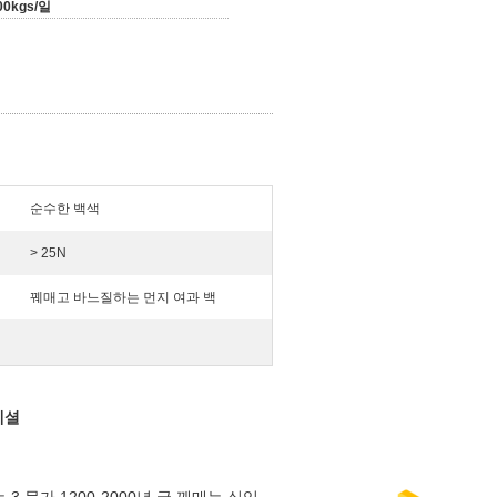
00kgs/일
순수한 백색
> 25N
꿰매고 바느질하는 먼지 여과 백
페셜