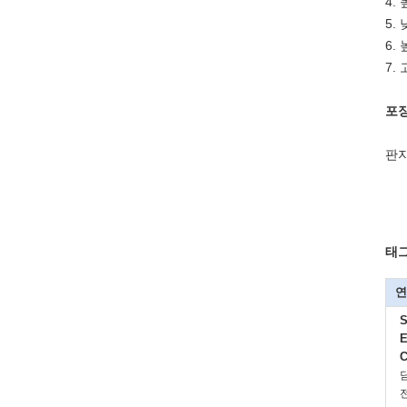
4.
5.
6.
7.
포
판지
태그
연
S
E
C