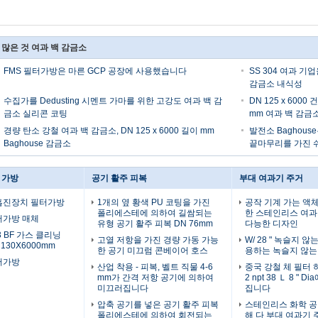
 많은 것 여과 백 감금소
FMS 필터가방은 마른 GCP 공장에 사용했습니다
SS 304 여과 
감금소 내식성
수집가를 Dedusting 시멘트 가마를 위한 고강도 여과 백 감
DN 125 x 60
금소 실리콘 코팅
mm 여과 백 감금
경량 탄소 강철 여과 백 감금소, DN 125 x 6000 길이 mm
발전소 Baghou
Baghouse 감금소
끝마무리를 가진 
 가방
공기 활주 피복
부대 여과기 주거
흡진장치 필터가방
1개의 옆 황색 PU 코팅을 가진
공작 기계 가는 액
폴리에스테에 의하여 길쌈되는
한 스테인리스 여과
터가방 매체
유형 공기 활주 피복 DN 76mm
다능한 디자인
m3 BF 가스 클리닝
고열 저항을 가진 경량 가동 가능
W/ 28 " 녹슬지 
130X6000mm
한 공기 미끄럼 콘베이어 호스
용하는 녹슬지 않는
터가방
산업 착용 - 피복, 벨트 직물 4-6
중국 강철 체 필터 하
mm가 간격 저항 공기에 의하여
2 npt 38 Ｌ 8 " 
미끄러집니다
집니다
압축 공기를 넣은 공기 활주 피복
스테인리스 화학 공
폴리에스테에 의하여 회전되는
해 다 부대 여과기 주