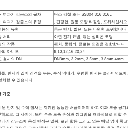
대 여과기 감금소의 물자
탄소 강철 또는 SS304,316,316L
대 여과기 감금소의 유형
, 편평한, 원통 모양 타원형, 포위하십시오
행봉의 유형
둥근 반지, 별은, 또는 타원형 포위합니다
상 처리
아연 전기 요법, 닦는 실리콘 코팅
결의 작풍
죔쇠, 물림쇠, 클로는 연결을 결합합니다
사의 아니오
8,10,12,16,20,24
 철사의 DN
DN3mm, 3.2mm, 3.5mm, 3.8mm 4mm
를, 반지의 길이 간격을 두는, 수직 막대기, 수평한 반지는 클라이언트
일치할 수 있습니다
 기준
 지원 반지 및 수직 철사는 지켜진 동등한 배급이어야 하고 여과 도중 공
함으로, 그 사이에, 또한 수송 도중 손상과 찡그림을 효과적으로 피할 수
 여과기 감금소에 용접 반점은 밀봉, 로진 합동 그리고 없는 땜납 없이 확