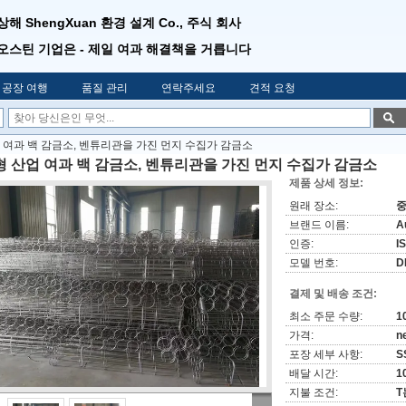
상해 ShengXuan 환경 설계 Co., 주식 회사
오스틴 기업은 - 제일 여과 해결책을 거릅니다
공장 여행
품질 관리
연락주세요
견적 요청
 여과 백 감금소, 벤튜리관을 가진 먼지 수집가 감금소
형 산업 여과 백 감금소, 벤튜리관을 가진 먼지 수집가 감금소
제품 상세 정보:
원래 장소:
중
브랜드 이름:
Au
인증:
I
모델 번호:
D
결제 및 배송 조건:
최소 주문 수량:
1
가격:
n
포장 세부 사항:
S
배달 시간:
1
지불 조건:
T