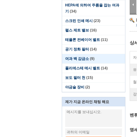
HEPA에 의하여 주름을 잡는 여과
기
(34)
스크린 인쇄 메시
(23)
펄스 제트 밸브
(16)
테플론 컨베이어 벨트
(11)
상
공기 정화 필터
(14)
자
여과 백 감금소
(9)
폴리에스테 메시 벨트
(14)
유
보도 필터 천
(15)
철
야금술 장비
(2)
강
제가 지금 온라인 채팅 해요
벤튜
명세