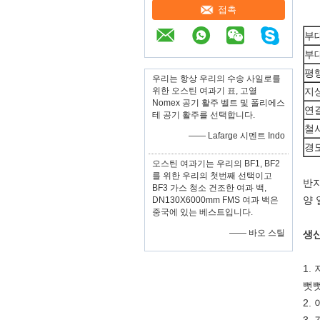
접촉
부
부
평
우리는 항상 우리의 수송 사일로를
위한 오스틴 여과기 표, 고열
지
Nomex 공기 활주 벨트 및 폴리에스
연
테 공기 활주를 선택합니다.
철
—— Lafarge 시멘트 Indo
경도
오스틴 여과기는 우리의 BF1, BF2
를 위한 우리의 첫번째 선택이고
반지
BF3 가스 청소 건조한 여과 백,
양 
DN130X6000mm FMS 여과 백은
중국에 있는 베스트입니다.
—— 바오 스틸
생산
1.
뻣뻣
2.