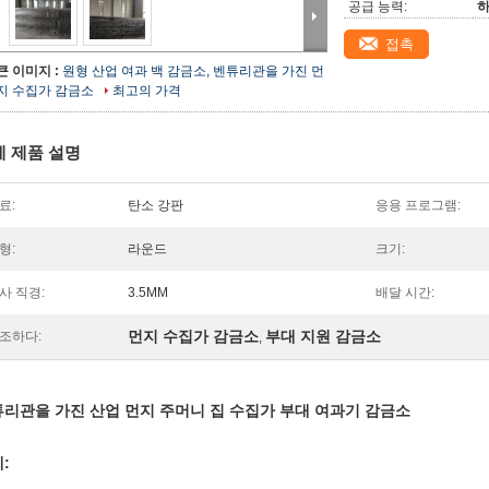
공급 능력:
하
접촉
큰 이미지 :
원형 산업 여과 백 감금소, 벤튜리관을 가진 먼
지 수집가 감금소
최고의 가격
세 제품 설명
료:
탄소 강판
응용 프로그램:
형:
라운드
크기:
사 직경:
3.5MM
배달 시간:
먼지 수집가 감금소
부대 지원 감금소
조하다:
,
리관을 가진 산업 먼지 주머니 집 수집가 부대 여과기 감금소
: