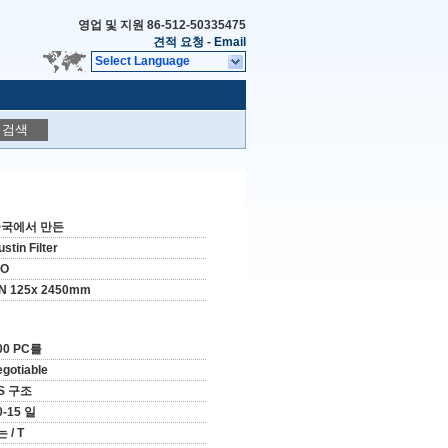
영업 및 지원
86-512-50335475
견적 요청
-
Email
Select Language
검색
국에서 만든
stin Filter
SO
N 125x 2450mm
00 PC를
egotiable
S 구조
0-15 일
는 / T