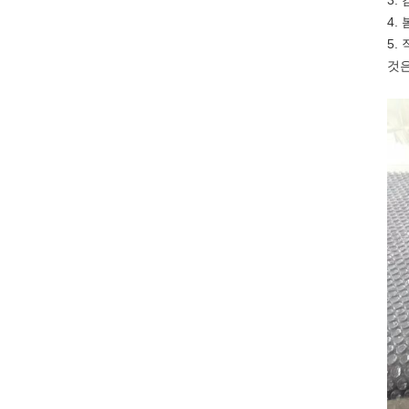
3.
4.
5.
것은