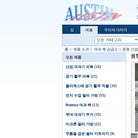
집
제품
우리에 대하여
홈
제품 소개
여과 백 감금소
원형 산업
원
모든 제품
산업 여과기 피복
(18)
공기 활주 피복
(22)
폴리에스테 공기 활주 직물
(30)
먼지 수집 필터 가방
(55)
Nomex 여과 백
(13)
부대 여과기 주거
(35)
미크론 필터 가방
(22)
주름을 잡은 필터 카트리지
(9)