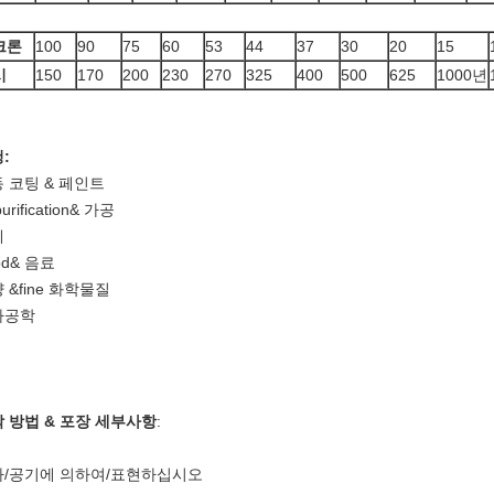
크론
100
90
75
60
53
44
37
30
20
15
시
150
170
200
230
270
325
400
500
625
1000년
:
 코팅 & 페인트
urification& 가공
제
od& 음료
 &fine 화학물질
자공학
 방법 & 포장 세부사항
:
다/공기에 의하여/표현하십시오