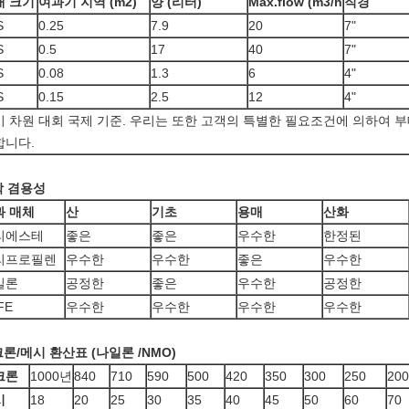
대 크기
여과기 지역 (m2)
양 (리터)
Max.flow (m3/h
직경
S
0.25
7.9
20
7"
S
0.5
17
40
7"
S
0.08
1.3
6
4"
S
0.15
2.5
12
4"
기 차원 대회 국제 기준. 우리는 또한 고객의 특별한 필요조건에 의하여 
합니다.
학 겸용성
과 매체
산
기초
용매
산화
리에스테
좋은
좋은
우수한
한정된
리프로필렌
우수한
우수한
좋은
우수한
일론
공정한
좋은
우수한
공정한
FE
우수한
우수한
우수한
우수한
론/메시 환산표 (나일론 /NMO)
크론
1000년
840
710
590
500
420
350
300
250
200
시
18
20
25
30
35
40
45
50
60
70