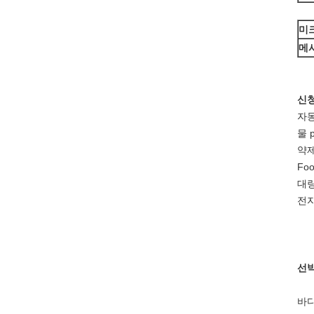
미
메
신청
자동
물 p
약
Fo
대량
전
선박
바