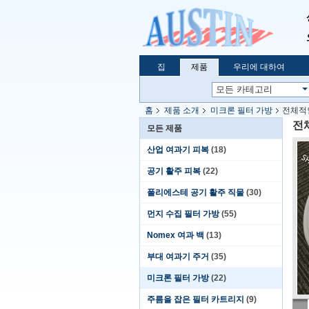
집
제품
우리에 대하여
홈
제품 소개
미크론 필터 가방
전체적인
전체
모든 제품
산업 여과기 피복
(18)
공기 활주 피복
(22)
폴리에스테 공기 활주 직물
(30)
먼지 수집 필터 가방
(55)
Nomex 여과 백
(13)
부대 여과기 주거
(35)
미크론 필터 가방
(22)
주름을 잡은 필터 카트리지
(9)