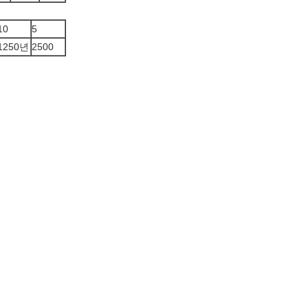
10
5
1250년
2500