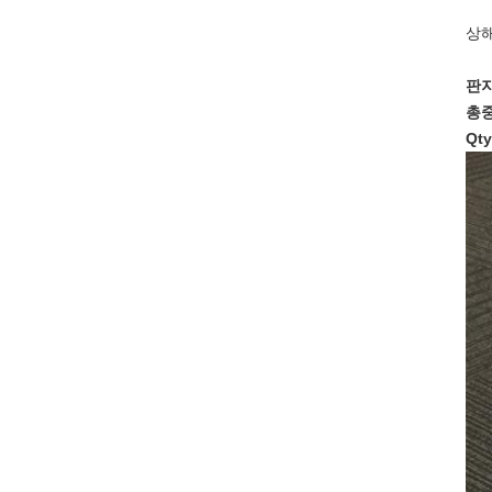
상해/
판지
총중
Qty