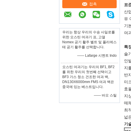
접촉
표준
산업
유 
기본
우리는 항상 우리의 수송 사일로를
여
위한 오스틴 여과기 표, 고열
Nomex 공기 활주 벨트 및 폴리에스
특
테 공기 활주를 선택합니다.
솔기
—— Lafarge 시멘트 Indo
인발
오스틴 여과기는 우리의 BF1, BF2
지를
를 위한 우리의 첫번째 선택이고
반지
BF3 가스 청소 건조한 여과 백,
미크
DN130X6000mm FMS 여과 백은
중국에 있는 베스트입니다.
효율
—— 바오 스틸
지상
매체
최적
넓은
기술