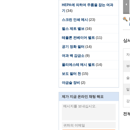
HEPA에 의하여 주름을 잡는 여과
기
(34)
스크린 인쇄 메시
(23)
펄스 제트 밸브
(16)
테플론 컨베이어 벨트
(11)
상
공기 정화 필터
(14)
자
여과 백 감금소
(9)
폴리에스테 메시 벨트
(14)
부
보도 필터 천
(15)
솔
야금술 장비
(2)
밑
제가 지금 온라인 채팅 해요
강
전부