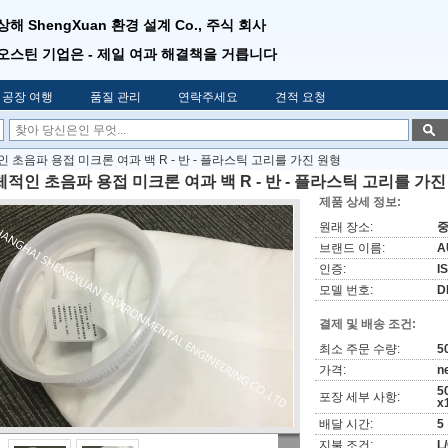
상해 ShengXuan 환경 설계 Co., 주식 회사
오스틴 기업은 - 제일 여과 해결책을 거릅니다
공장 여행
품질 관리
연락주세요
견적 요청
 초음파 용접 미크론 여과 백 R - 반 - 플라스틱 고리를 가진 원형
적인 초음파 용접 미크론 여과 백 R - 반 - 플라스틱 고리를 가진
제품 상세 정보:
원래 장소:
중
브랜드 이름:
A
인증:
I
모델 번호:
D
결제 및 배송 조건:
최소 주문 수량:
5
가격:
n
5
포장 세부 사항:
x
배달 시간:
5
지불 조건:
L