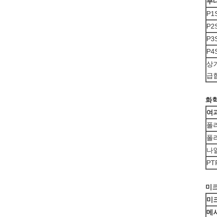
부
P1
P2
P3
P4
상
급
화
여
폴
폴
나
PT
미크
미
메