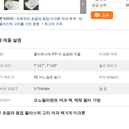
공급 능력:
2
접촉
큰 이미지 :
전체적인 초음파 용접 미크론 여과 백 R - 반 -
플라스틱 고리를 가진 원형
최고의 가격
세 제품 설명
료:
폴리에스테 /PP 비 길쌈된 직물
미크론 여과:
대 크기:
7" x17”, 7" x32”
솔기 처리 1:
기 처리 2:
SE 바느질된 솔기
바닥 shape1:
바닥 모양 2:
V-Traingle
씰 링:
모노필라멘트 여과 백
액체 필터 가방
조하다:
,
 초음파 용접 플라스틱 고리 여과 백 5개 미크론