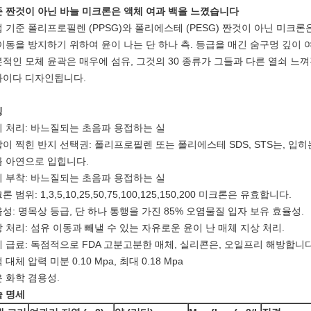
 짠것이 아닌 바늘 미크론은 액체 여과 백을 느꼈습니다
 기준 폴리프로필렌 (PPSG)와 폴리에스테 (PESG) 짠것이 아닌 미크
이동을 방지하기 위하여 윤이 나는 단 하나 측. 등급을 매긴 숨구멍 깊이 여
적인 모체 윤곽은 매우에 섬유, 그것의 30 종류가 그들과 다른 열쇠 느껴
과이다 디자인됩니다.
징
 처리: 바느질되는 초음파 용접하는 실
이 찍힌 반지 선택권: 폴리프로필렌 또는 폴리에스테 SDS, STS는, 입
 아연으로 입힙니다.
 부착: 바느질되는 초음파 용접하는 실
론 범위: 1,3,5,10,25,50,75,100,125,150,200 미크론은 유효합니다.
성: 명목상 등급, 단 하나 통행을 가진 85% 오염물질 입자 보유 효율성.
 처리: 섬유 이동과 빼낼 수 있는 자유로운 윤이 난 매체 지상 처리.
 급료: 독점적으로 FDA 고분고분한 매체, 실리콘은, 오일프리 해방합니다
 대체 압력 미분 0.10 Mpa, 최대 0.18 Mpa
 화학 겸용성.
 명세