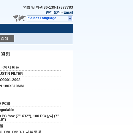
영업 및 지원
86-139-17877783
견적 요청
-
Email
Select Language
검색
 원형
국에서 만든
USTIN FILTER
SO9001-2008
N 180X810MM
0 PC를
egotiable
0 PC /box (7" X32”), 100 PC/상자 (7"
16”)
 일
/C, D/A, D/P, T/T, 서부 동맹