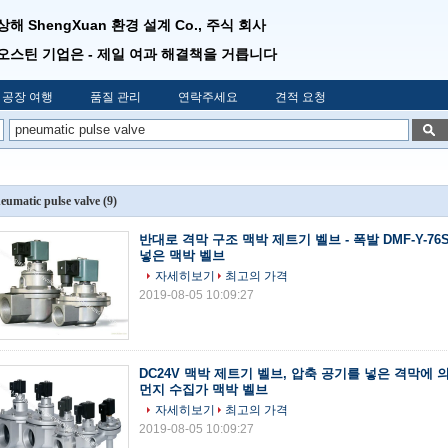
상해 ShengXuan 환경 설계 Co., 주식 회사
오스틴 기업은 - 제일 여과 해결책을 거릅니다
공장 여행
품질 관리
연락주세요
견적 요청
eumatic pulse valve
(9)
반대로 격막 구조 맥박 제트기 벨브 - 폭발 DMF-Y-7
넣은 맥박 벨브
자세히보기
최고의 가격
2019-08-05 10:09:27
DC24V 맥박 제트기 벨브, 압축 공기를 넣은 격막에
먼지 수집가 맥박 벨브
자세히보기
최고의 가격
2019-08-05 10:09:27