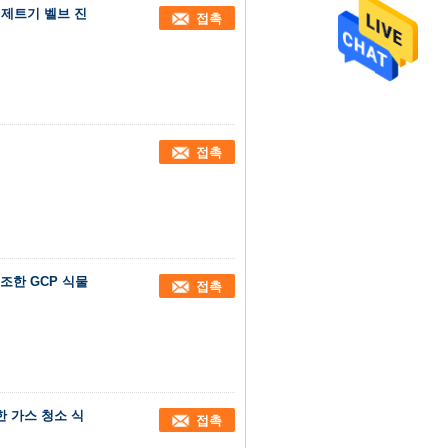
맥박 제트기 벨브 진
접촉
접촉
건조한 GCP 식물
접촉
조한 가스 청소 식
접촉