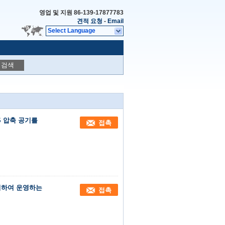
영업 및 지원
86-139-17877783
견적 요청
-
Email
Select Language
검색
6S 압축 공기를
접촉
 의하여 운영하는
접촉