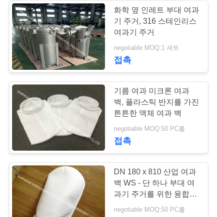
구
화학 옆 인레트 부대 여과
기 주거, 316 스테인리스
하
여과기 주거
세
negotiable MOQ:1 세트
접촉
요
기름 여과 미크론 여과
사
백, 플라스틱 반지를 가진
튼튼한 액체 여과 백
이
negotiable MOQ:50 PC를
트
접촉
맵
DN 180 x 810 산업 여과
백 WS - 단 하나 부대 여
PRIVACY
과기 주거를 위한 융합된
솔기 처리
POLICY
negotiable MOQ:50 PC를