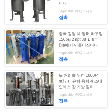
니다
연
negotiable MOQ:1 세트
접촉
락
주
중국 강철 체 필터 하우징
세
150psi 2 npt 38 Ｌ 8 "
Dia에서 만들어집니다
요
negotiable MOQ:1 세트
접촉
인
물 처리를 위한 1000년
용
m3 / Ｈ 유량 용량과 스테
문
인레스 강 가방 필터 하우
징
negotiable MOQ:1 세트
을
접촉
요