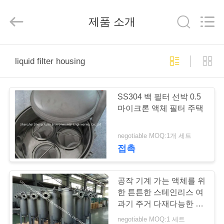
Shanghai
ShengXuan
Environmental
Engineering
제품 소개
Co.,LTD.
All
Rights
Reserved.
Developed
집
by
liquid filter housing
ECER
제
SS304 백 필터 선박 0.5
품
마이크론 액체 필터 주택
negotiable MOQ:1개 세트
우
접촉
리
에
공작 기계 가는 액체를 위
한 튼튼한 스테인리스 여
대
과기 주거 다재다능한 디
자인
negotiable MOQ:1 세트