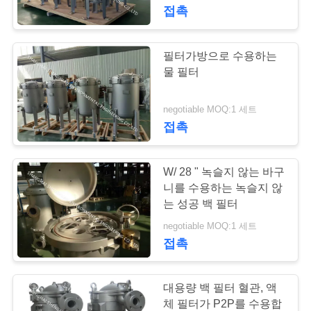
하
접촉
여
필터가방으로 수용하는
공
물 필터
장
negotiable MOQ:1 세트
접촉
여
행
W/ 28 " 녹슬지 않는 바구
니를 수용하는 녹슬지 않
품
는 성공 백 필터
negotiable MOQ:1 세트
질
접촉
관
리
대용량 백 필터 혈관, 액
체 필터가 P2P를 수용합